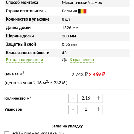
Способ монтажа
Механический замок
Страна изготовитель
Бельгия
Количество в упаковке
8 шт
Длина доски
1326 мм
Ширина доски
203 мм
Защитный слой
0.55 мм
Класс износостойкости
43
Все характеристики
К сравнению
2
Цена за м
2 743 ₽
2 469 ₽
2
(цена за упак
2.16 м
:
5 332 ₽
)
-
+
2
Количество м
-
+
Упаковок
Запас на укладку
+10% прямая укладка