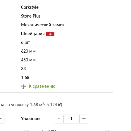
Corkstyle
Stone Plus
Механический замок
Швейцария
6 шт
620 мм
450 мм
33
1.68
К сравнению
2
на за упак
овку
1.68 м
:
5 124 ₽
)
+
-
+
Упаковок