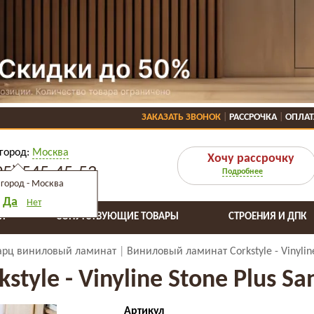
ЗАКАЗАТЬ ЗВОНОК
РАССРОЧКА
ОПЛАТ
город:
Москва
Хочу рассрочку
95) 545-45-53
Подробнее
город -
Москва
Да
Нет
Я
СОПУТСТВУЮЩИЕ ТОВАРЫ
СТРОЕНИЯ И ДПК
арц виниловый ламинат
Виниловый ламинат Corkstyle - Vinyline
yle - Vinyline Stone Plus Sa
Артикул