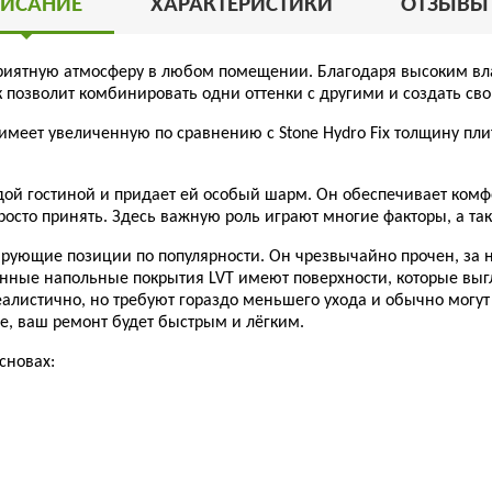
ИСАНИЕ
ХАРАКТЕРИСТИКИ
ОТЗЫВ
риятную атмосферу в любом помещении. Благодаря высоким вла
 позволит комбинировать одни оттенки с другими и создать св
и имеет увеличенную по сравнению с
Stone
Hydro
Fix
толщину плит
ой гостиной и придает ей особый шарм. Он обеспечивает комфор
росто принять. Здесь важную роль играют многие факторы, а та
ующие позиции по популярности. Он чрезвычайно прочен, за ни
нные напольные покрытия LVT имеют поверхности, которые выг
еалистично, но требуют гораздо меньшего ухода и обычно могу
е, ваш ремонт будет быстрым и лёгким.
сновах: