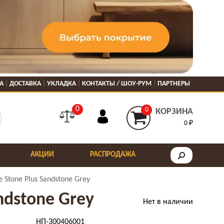
А
ДОСТАВКА
УКЛАДКА
КОНТАКТЫ / ШОУ-РУМ
ПАРТНЕРЫ
0
0
КОРЗИНА
0 ₽
АКЦИИ
РАСПРОДАЖА
 Stone Plus Sandstone Grey
ndstone Grey
Нет в наличии
НП-300406001