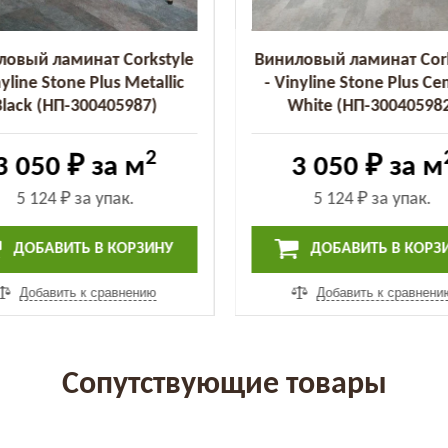
ловый ламинат Corkstyle
Виниловый ламинат Cork
nyline Stone Plus Metallic
- Vinyline Stone Plus C
Black (НП-300405987)
White (НП-30040598
2
3 050 ₽
за м
3 050 ₽
за м
5 124 ₽
за упак.
5 124 ₽
за упак.
ДОБАВИТЬ В КОРЗИНУ
ДОБАВИТЬ В КОРЗ
Добавить к сравнению
Добавить к сравнени
Сопутствующие товары