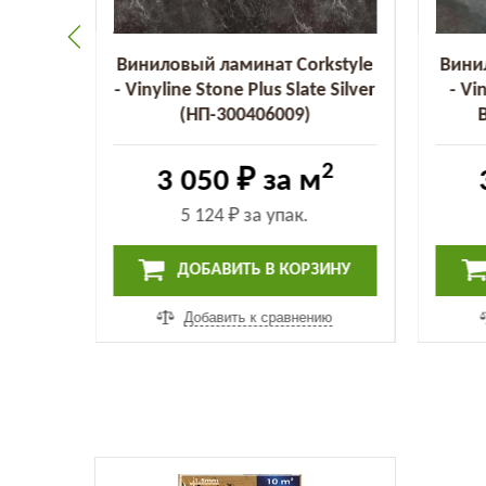
kstyle
Виниловый ламинат Corkstyle
Вини
averto
- Vinyline Stone Plus Slate Silver
- Vi
(НП-300406009)
2
2
3 050 ₽
за м
5 124 ₽
за упак.
ИНУ
ДОБАВИТЬ В КОРЗИНУ
ию
Добавить к сравнению