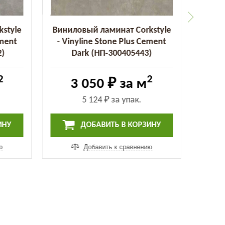
style
Виниловый ламинат Corkstyle
ement
- Vinyline Stone Plus Cement
2)
Dark (НП-300405443)
2
2
3 050 ₽
за м
5 124 ₽
за упак.
ИНУ
ДОБАВИТЬ В КОРЗИНУ
ю
Добавить к сравнению