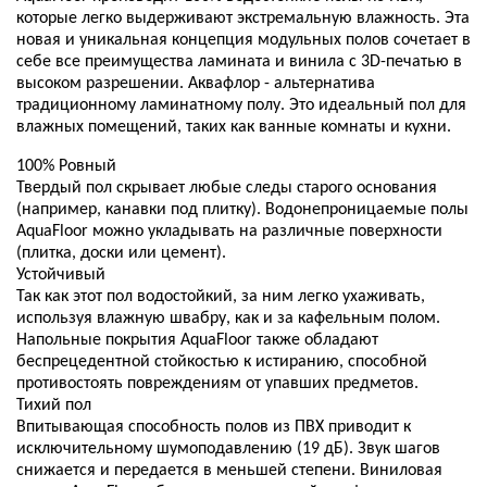
которые легко выдерживают экстремальную влажность. Эта
новая и уникальная концепция модульных полов сочетает в
себе все преимущества ламината и винила с 3D-печатью в
высоком разрешении. Аквафлор - альтернатива
традиционному ламинатному полу. Это идеальный пол для
влажных помещений, таких как ванные комнаты и кухни.
100% Ровный
Твердый пол скрывает любые следы старого основания
(например, канавки под плитку). Водонепроницаемые полы
AquaFloor можно укладывать на различные поверхности
(плитка, доски или цемент).
Устойчивый
Так как этот пол водостойкий, за ним легко ухаживать,
используя влажную швабру, как и за кафельным полом.
Напольные покрытия AquaFloor также обладают
беспрецедентной стойкостью к истиранию, способной
противостоять повреждениям от упавших предметов.
Тихий пол
Впитывающая способность полов из ПВХ приводит к
исключительному шумоподавлению (19 дБ). Звук шагов
снижается и передается в меньшей степени. Виниловая