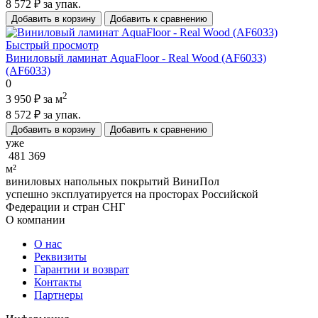
8 572 ₽
за упак.
Добавить в корзину
Добавить к сравнению
Быстрый просмотр
Виниловый ламинат AquaFloor - Real Wood (AF6033)
(AF6033)
0
2
3 950 ₽
за м
8 572 ₽
за упак.
Добавить в корзину
Добавить к сравнению
уже
481 369
м²
виниловых напольных покрытий ВиниПол
успешно эксплуатируется на просторах Российской
Федерации и стран СНГ
О компании
О нас
Реквизиты
Гарантии и возврат
Контакты
Партнеры