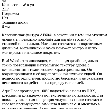
43
Количество м² в уп
2.17
Подложка
Нет
Толщина доски
6 мм
Классическая фактура AF6041 в сочетании с тёмным оттенком
ламината, прекрасно подойдёт для дизайна гостиной,
столовой или спальни. Идеально сочетается с современным
дизайном. Механический замок поможет быстро и легко
монтировать напольное покрытие.
Real Wood - это инновация, сочетающая дизайн идеально
точно повторяющий натуральную текстуру дерева с
великолепными техническими характеристиками. Он
водонепроницаем и обладает отличной звукоизоляцией. Он
полностью экологичен, абсолютно безопасен и не оказывает
негативного воздействия на природу или людей.
AquaFloor производит 100% водостойкие полы из ПВХ,
которые легко выдерживают экстремальную влажность. Эта
новая и уникальная концепция модульных полов сочетает в
себе все преимущества ламината и винила с 3D-печатью в
высоком разрешении. Аквафлор - альтернатива