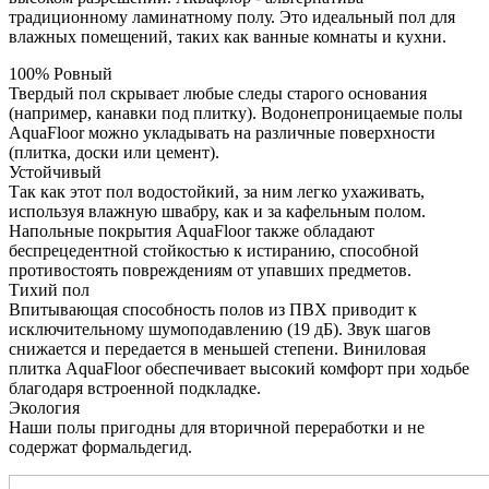
традиционному ламинатному полу. Это идеальный пол для
влажных помещений, таких как ванные комнаты и кухни.
100% Ровный
Твердый пол скрывает любые следы старого основания
(например, канавки под плитку). Водонепроницаемые полы
AquaFloor можно укладывать на различные поверхности
(плитка, доски или цемент).
Устойчивый
Так как этот пол водостойкий, за ним легко ухаживать,
используя влажную швабру, как и за кафельным полом.
Напольные покрытия AquaFloor также обладают
беспрецедентной стойкостью к истиранию, способной
противостоять повреждениям от упавших предметов.
Тихий пол
Впитывающая способность полов из ПВХ приводит к
исключительному шумоподавлению (19 дБ). Звук шагов
снижается и передается в меньшей степени. Виниловая
плитка AquaFloor обеспечивает высокий комфорт при ходьбе
благодаря встроенной подкладке.
Экология
Наши полы пригодны для вторичной переработки и не
содержат формальдегид.