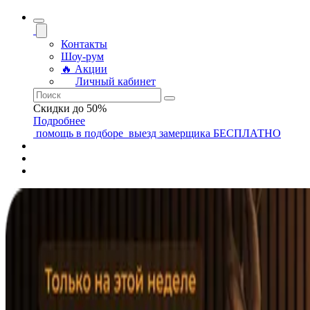
Контакты
Шоу-рум
🔥 Акции
Личный кабинет
Скидки до 50%
Подробнее
помощь
в подборе
выезд замерщика
БЕСПЛАТНО