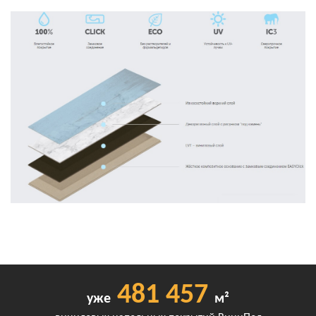
481 457
уже
м²