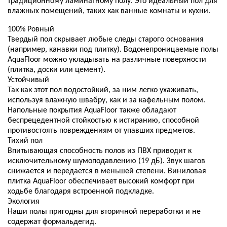
традиционному ламинатному полу. Это идеальный пол для
влажных помещений, таких как ванные комнаты и кухни.
100% Ровный
Твердый пол скрывает любые следы старого основания
(например, канавки под плитку). Водонепроницаемые полы
AquaFloor можно укладывать на различные поверхности
(плитка, доски или цемент).
Устойчивый
Так как этот пол водостойкий, за ним легко ухаживать,
используя влажную швабру, как и за кафельным полом.
Напольные покрытия AquaFloor также обладают
беспрецедентной стойкостью к истиранию, способной
противостоять повреждениям от упавших предметов.
Тихий пол
Впитывающая способность полов из ПВХ приводит к
исключительному шумоподавлению (19 дБ). Звук шагов
снижается и передается в меньшей степени. Виниловая
плитка AquaFloor обеспечивает высокий комфорт при
ходьбе благодаря встроенной подкладке.
Экология
Наши полы пригодны для вторичной переработки и не
содержат формальдегид.