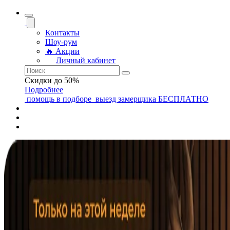
Контакты
Шоу-рум
🔥 Акции
Личный кабинет
Скидки до 50%
Подробнее
помощь
в подборе
выезд замерщика
БЕСПЛАТНО