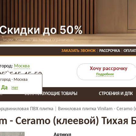
ЗАКАЗАТЬ ЗВОНОК
РАССРОЧКА
ОПЛАТ
город:
Москва
Хочу рассрочку
95) 545-45-53
Подробнее
город -
Москва
Да
Нет
Я
СОПУТСТВУЮЩИЕ ТОВАРЫ
СТРОЕНИЯ И ДПК
арцвиниловая ПВХ плитка
Виниловая плитка Vinilam - Ceramo (
m - Ceramo (клеевой) Тихая 
Артикул