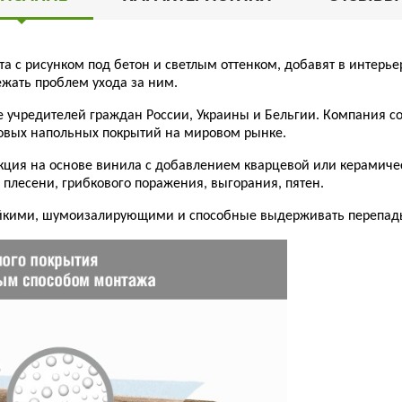
хта с рисунком под бетон и светлым оттенком, добавят в интер
ежать проблем ухода за ним.
ве учредителей граждан России, Украины и Бельгии. Компания с
овых напольных покрытий на мировом рынке.
кция на основе винила с добавлением кварцевой или керамичес
лесени, грибкового поражения, выгорания, пятен.
ойкими, шумоизалирующими и способные выдерживать перепады т