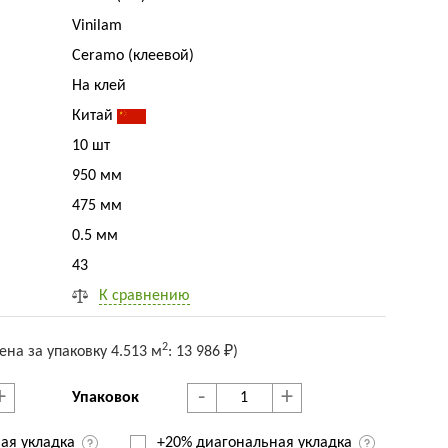
Vinilam
Ceramo (клеевой)
На клей
Китай
10 шт
950 мм
475 мм
0.5 мм
43
К сравнению
2
ена за упак
овку
4.513 м
:
13 986 ₽
)
+
-
+
Упаковок
ая укладка
+20% диагональная
укладка