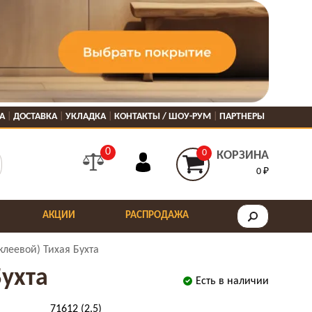
А
ДОСТАВКА
УКЛАДКА
КОНТАКТЫ / ШОУ-РУМ
ПАРТНЕРЫ
0
0
КОРЗИНА
0 ₽
АКЦИИ
РАСПРОДАЖА
клеевой) Тихая Бухта
Бухта
Есть в наличии
71612 (2.5)