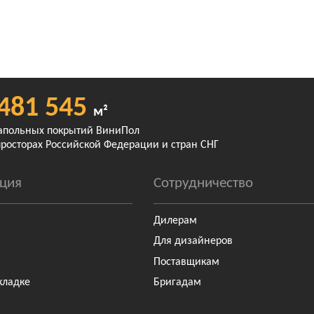
481 545
м²
апольных покрытий ВиниПол
просторах Российской Федерации и стран СНГ
ция
Сотрудничество
Дилерам
Для дизайнеров
Поставщикам
кладке
Бригадам