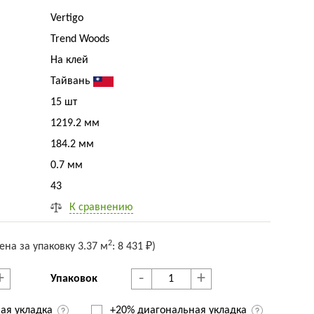
Vertigo
Trend Woods
На клей
Тайвань
15 шт
1219.2 мм
184.2 мм
0.7 мм
43
К сравнению
2
ена за упак
овку
3.37 м
:
8 431 ₽
)
+
-
+
Упаковок
ая укладка
+20% диагональная
укладка