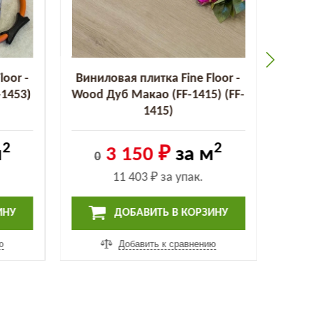
loor -
Виниловая плитка Fine Floor -
Винил
-1453)
Wood Дуб Макао (FF-1415) (FF-
Wood 
1415)
2
2
м
3 150 ₽
за м
0
0
11 403 ₽
за упак.
ИНУ
ДОБАВИТЬ В КОРЗИНУ
ю
Добавить к сравнению