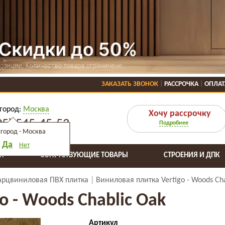
ЗАКАЗАТЬ ЗВОНОК
РАССРОЧКА
ОПЛАТ
город:
Москва
Хочу рассрочку
95) 545-45-53
Подробнее
город -
Москва
Да
Нет
Я
СОПУТСТВУЮЩИЕ ТОВАРЫ
СТРОЕНИЯ И ДПК
арцвиниловая ПВХ плитка
Виниловая плитка Vertigo - Woods Ch
o - Woods Chablic Oak
Артикул