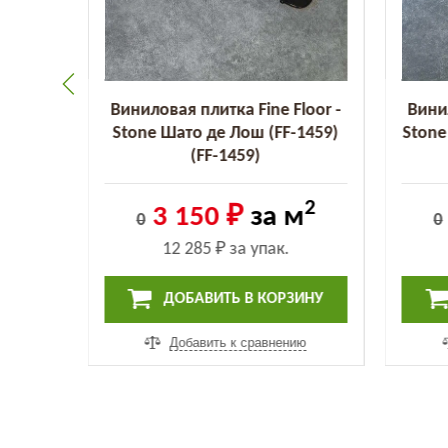
loor -
Виниловая плитка Fine Floor -
Винил
) (FF-
Stone Шато де Лош (FF-1459)
Stone
(FF-1459)
2
2
 м
3 150 ₽
за м
0
0
12 285 ₽
за упак.
ИНУ
ДОБАВИТЬ В КОРЗИНУ
ию
Добавить к сравнению