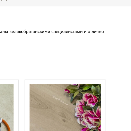
даны
великобританскими
специалистами
и
отлично