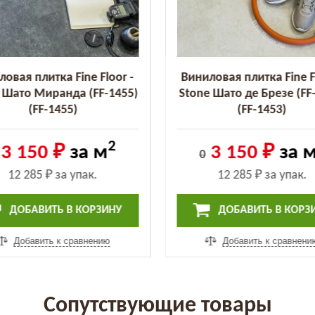
овая плитка Fine Floor -
Виниловая плитка Fine F
 Шато Миранда (FF-1455)
Stone Шато де Брезе (FF
(FF-1455)
(FF-1453)
2
3 150 ₽
за м
3 150 ₽
за 
0
12 285 ₽
за упак.
12 285 ₽
за упак.
ДОБАВИТЬ В КОРЗИНУ
ДОБАВИТЬ В КОРЗ
Добавить к сравнению
Добавить к сравнени
Сопутствующие товары