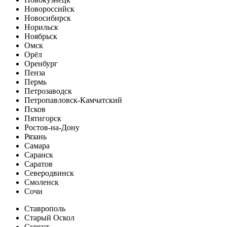
Новороссийск
Новосибирск
Норильск
Ноябрьск
Омск
Орёл
Оренбург
Пенза
Пермь
Петрозаводск
Петропавловск-Камчатский
Псков
Пятигорск
Ростов-на-Дону
Рязань
Самара
Саранск
Саратов
Северодвинск
Смоленск
Сочи
Ставрополь
Старый Оскол
Сургут