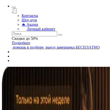
Контакты
Шоу-рум
🔥 Акции
Личный кабинет
Скидки до 50%
Подробнее
помощь
в подборе
выезд замерщика
БЕСПЛАТНО