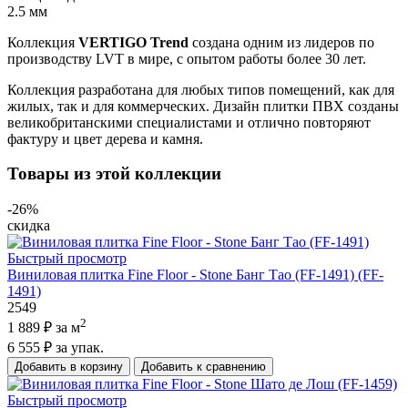
2.5 мм
Коллекция
VERTIGO Trend
создана одним из лидеров по
производству LVT в мире, с опытом работы более 30 лет.
Коллекция
разработана
для
любых
типов
помещений
,
как
для
жилых
,
так
и
для
коммерческих
.
Дизайн
плитки
ПВХ
созданы
великобританскими
специалистами
и
отлично
повторяют
фактуру
и
цвет
дерева
и
камня
.
Товары из этой коллекции
-26%
скидка
Быстрый просмотр
Виниловая плитка Fine Floor - Stone Банг Тао (FF-1491) (FF-
1491)
2549
2
1 889 ₽
за м
6 555 ₽
за упак.
Добавить в корзину
Добавить к сравнению
Быстрый просмотр