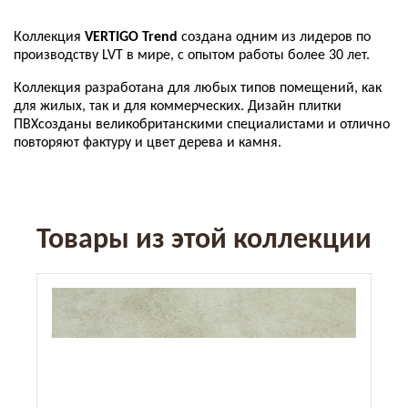
Коллекция
VERTIGO Trend
создана одним из лидеров по
производству LVT в мире, с опытом работы более 30 лет.
Коллекция
разработана
для
любых
типов
помещений
,
как
для
жилых
,
так
и
для
коммерческих
.
Дизайн
плитки
ПВХ
созданы
великобританскими
специалистами
и
отлично
повторяют
фактуру
и
цвет
дерева
и
камня
.
Товары из этой коллекции