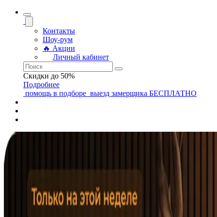
Контакты
Шоу-рум
🔥 Акции
Личный кабинет
Скидки до 50%
Подробнее
помощь
в подборе
выезд замерщика
БЕСПЛАТНО