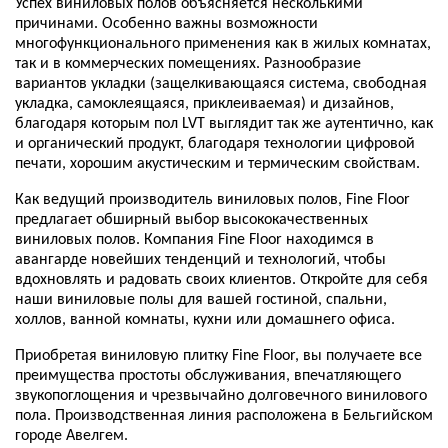
Успех виниловых полов объясняется несколькими
причинами. Особенно важны возможности
многофункционального применения как в жилых комнатах,
так и в коммерческих помещениях. Разнообразие
вариантов укладки (защелкивающаяся система, свободная
укладка, самоклеящаяся, приклеиваемая) и дизайнов,
благодаря которым пол LVT выглядит так же аутентично, как
и органический продукт, благодаря технологии цифровой
печати, хорошим акустическим и термическим свойствам.
Как ведущий производитель виниловых полов, Fine Floor
предлагает обширный выбор высококачественных
виниловых полов. Компания Fine Floor находимся в
авангарде новейших тенденций и технологий, чтобы
вдохновлять и радовать своих клиентов. Откройте для себя
наши виниловые полы для вашей гостиной, спальни,
холлов, ванной комнаты, кухни или домашнего офиса.
Приобретая виниловую плитку Fine Floor, вы получаете все
преимущества простоты обслуживания, впечатляющего
звукопоглощения и чрезвычайно долговечного винилового
пола. Производственная линия расположена в Бельгийском
городе Авелгем.