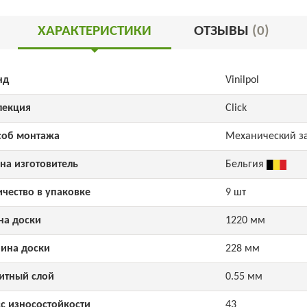
ХАРАКТЕРИСТИКИ
ОТЗЫВЫ
(0)
нд
Vinilpol
лекция
Click
соб монтажа
Механический з
на изготовитель
Бельгия
ичество в упаковке
9 шт
на доски
1220 мм
ина доски
228 мм
итный слой
0.55 мм
сс износостойкости
43