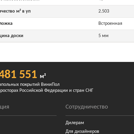
чество м² в уп
2.503
ложка
Встроенная
щина доски
5 мм
481 551
м²
апольных покрытий ВиниПол
просторах Российской Федерации и стран СНГ
ция
Сотрудничество
Дилерам
Для дизайнеров