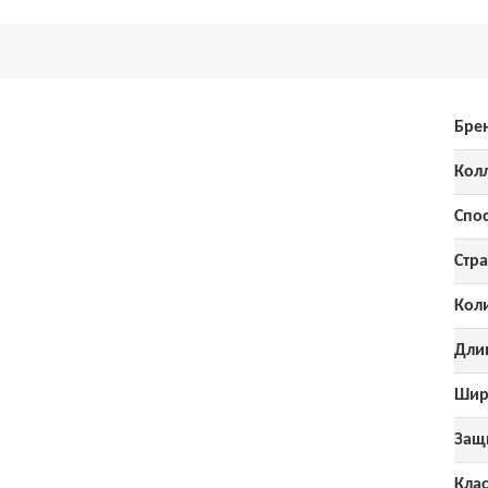
Бре
Кол
Спо
Стра
Кол
Дли
Шир
Защ
Кла