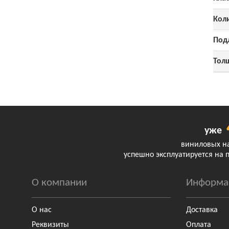
Коли
Под
Тол
уже
виниловых н
успешно эксплуатируется на 
О компании
Информа
О нас
Доставка
Реквизиты
Оплата