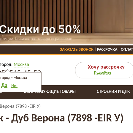
ЗАКАЗАТЬ ЗВОНОК
РАССРОЧКА
ОПЛАТ
город:
Москва
Хочу рассрочку
95) 545-45-53
Подробнее
город -
Москва
Да
Нет
Я
СОПУТСТВУЮЩИЕ ТОВАРЫ
СТРОЕНИЯ И ДПК
 Верона (7898 -EIR У)
k - Дуб Верона (7898 -EIR У)