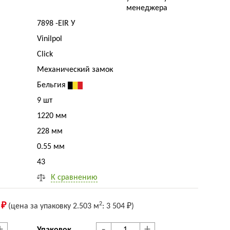
менеджера
7898 -EIR У
Vinilpol
Click
Механический замок
Бельгия
9 шт
1220 мм
228 мм
0.55 мм
43
К сравнению
2
 ₽
(цена за упак
овку
2.503 м
:
3 504 ₽
)