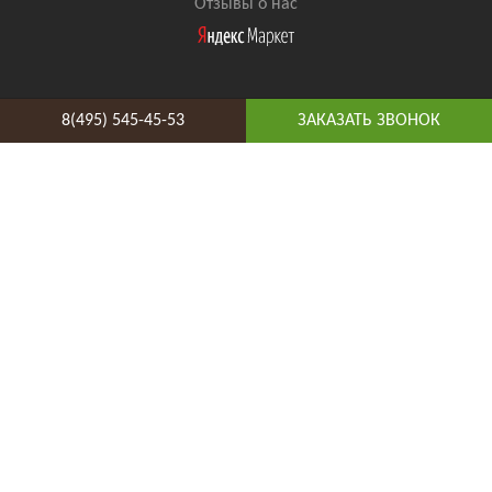
Отзывы о нас
8(495) 545-45-53
ЗАКАЗАТЬ ЗВОНОК
8(495) 545-45-53
Таганская
Адрес и схема проезда
Telegram
Vkontakte
YouTube
© 2026 ВиниПол