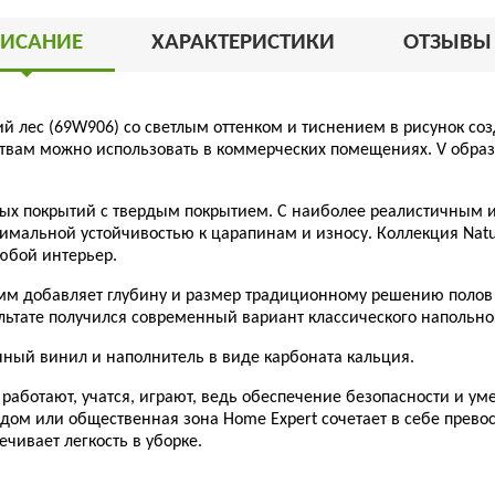
ИСАНИЕ
ХАРАКТЕРИСТИКИ
ОТЗЫВ
ий лес (69W906)
со светлым оттенком и тиснением в рисунок со
вам можно использовать в коммерческих помещениях. V образн
ных покрытий с твердым покрытием. С наиболее реалистичным 
мальной устойчивостью к царапинам и износу. Коллекция Natur
юбой интерьер.
 мм добавляет глубину и размер традиционному решению полов
льтате получился современный вариант классического напольн
чный винил и наполнитель в виде карбоната кальция.
работают, учатся, играют, ведь обеспечение безопасности и у
, дом или общественная зона Home Expert сочетает в себе прев
чивает легкость в уборке.