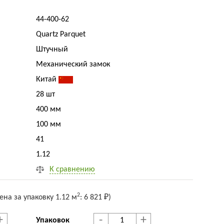
44-400-62
Quartz Parquet
Штучный
Механический замок
Китай
28 шт
400 мм
100 мм
41
1.12
К сравнению
2
ена за упак
овку
1.12 м
:
6 821 ₽
)
+
-
+
Упаковок