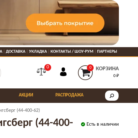
А
ДОСТАВКА
УКЛАДКА
КОНТАКТЫ / ШОУ-РУМ
ПАРТНЕРЫ
0
0
КОРЗИНА
0 ₽
АКЦИИ
РАСПРОДАЖА
гсберг (44-400-62)
гсберг (44-400-
Есть в наличии