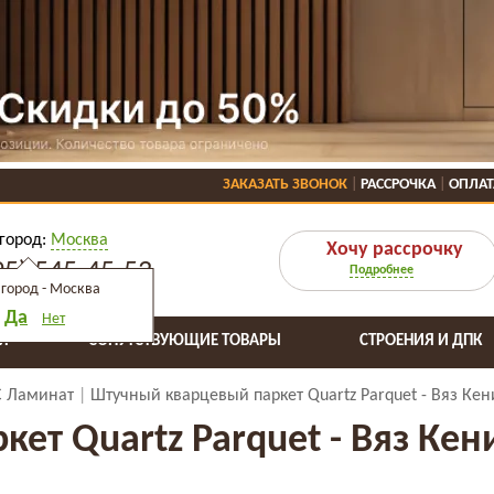
ЗАКАЗАТЬ ЗВОНОК
РАССРОЧКА
ОПЛАТ
город:
Москва
Хочу рассрочку
95) 545-45-53
Подробнее
город -
Москва
Да
Нет
Я
СОПУТСТВУЮЩИЕ ТОВАРЫ
СТРОЕНИЯ И ДПК
C Ламинат
Штучный кварцевый паркет Quartz Parquet - Вяз Кени
т Quartz Parquet - Вяз Кени