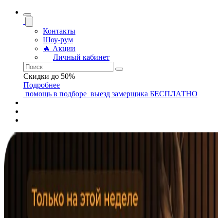
Контакты
Шоу-рум
🔥 Акции
Личный кабинет
Скидки до 50%
Подробнее
помощь
в подборе
выезд замерщика
БЕСПЛАТНО