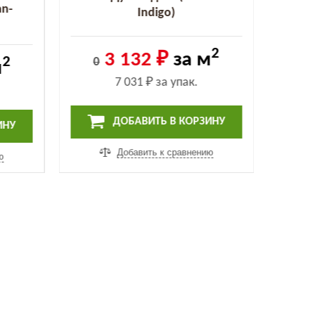
an-
Indigo)
2
3 132 ₽
за м
2
0
0
м
7 031 ₽
за упак.
ДОБАВИТЬ В КОРЗИНУ
ИНУ
Добавить к сравнению
ю