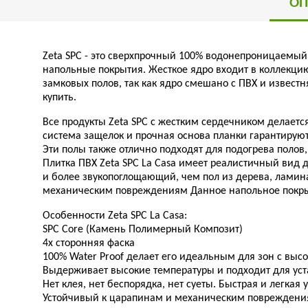
ОП
Zeta SPC - это сверхпрочный 100% водонепроницаемый
напольные покрытия. Жесткое ядро входит в коллекцию
замковых полов, так как ядро смешано с ПВХ и извес
купить.
Все продукты Zeta SPC с жестким сердечником делает
система защелок и прочная основа планки гарантируют,
Эти полы также отлично подходят для подогрева полов
Плитка ПВХ Zeta SPC La Casa имеет реалистичный вид 
и более звукопоглощающий, чем пол из дерева, ламин
механическим повреждениям Данное напольное покры
Особенности Zeta SPC La Casa:
SPC Core (Камень Полимерный Композит)
4х сторонняя фаска
100% Water Proof делает его идеальным для зон с выс
Выдерживает высокие температуры и подходит для уст
Нет клея, нет беспорядка, нет суеты. Быстрая и легкая 
Устойчивый к царапинам и механическим повреждениям