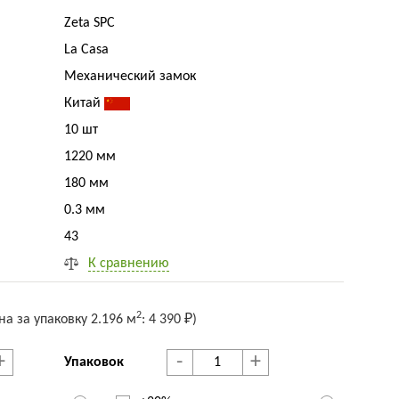
Zeta SPC
La Casa
Механический замок
Китай
10 шт
1220 мм
180 мм
0.3 мм
43
К сравнению
2
на за упак
овку
2.196 м
:
4 390 ₽
)
+
-
+
Упаковок