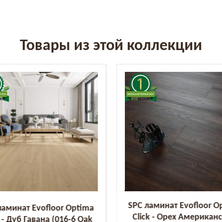
Товары из этой коллекции
SPC ламинат Evofloor O
ламинат Evofloor Optima
Click - Орех Американ
k - Дуб Гавана (016-6 Oak