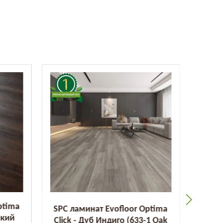
ptima
SPC ламинат Evofloor Optima
SPC л
ский
Click - Дуб Индиго (633-1 Оak
Click