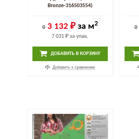
8)
Bronze-316503554)
2
2
м
3 132 ₽
за м
0
0
7 031 ₽
за упак.
ИНУ
ДОБАВИТЬ В КОРЗИНУ
ию
Добавить к сравнению