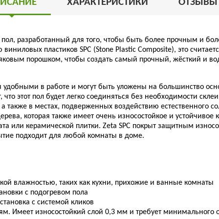
ИСАНИЕ
ХАРАКТЕРИСТИКИ
ОТЗЫВ
 пол, разработанный для того, чтобы быть более прочным и б
 виниловых пластиков SPC (Stone Plastic Composite), это счита
тняковым порошком, чтобы создать самый прочный, жёсткий и 
ся удобными в работе и могут быть уложены на большинство ос
 что этот пол будет легко соединяться без необходимости скле
, а также в местах, подверженных воздействию естественного со
дерева, которая также имеет очень износостойкое и устойчивое
ата или керамической плитки. Zeta SPC покрыт защитным износо
тие подходит для любой комнаты в доме.
окой влажностью, таких как кухни, прихожие и ванные комнаты
ановки с подогревом пола
установка с системой кликов
. Имеет износостойкий слой 0,3 мм и требует минимального о