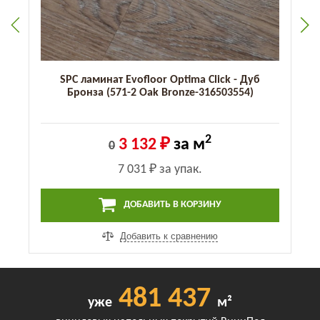
SPC ламинат Evofloor Optima Click - Дуб
Бронза (571-2 Оak Bronze-316503554)
2
3 132 ₽
за м
0
7 031 ₽
за упак.
ДОБАВИТЬ В КОРЗИНУ
Добавить к сравнению
481 437
уже
м²