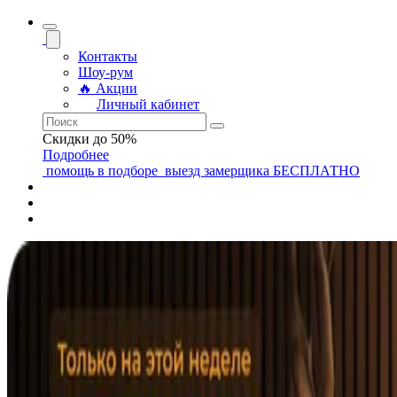
Контакты
Шоу-рум
🔥 Акции
Личный кабинет
Скидки до 50%
Подробнее
помощь
в подборе
выезд замерщика
БЕСПЛАТНО