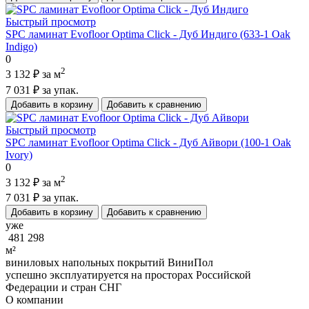
Быстрый просмотр
SPC ламинат Evofloor Optima Click - Дуб Индиго (633-1 Оak
Indigo)
0
2
3 132 ₽
за м
7 031 ₽
за упак.
Добавить в корзину
Добавить к сравнению
Быстрый просмотр
SPC ламинат Evofloor Optima Click - Дуб Айвори (100-1 Оak
Ivory)
0
2
3 132 ₽
за м
7 031 ₽
за упак.
Добавить в корзину
Добавить к сравнению
уже
481 298
м²
виниловых напольных покрытий ВиниПол
успешно эксплуатируется на просторах Российской
Федерации и стран СНГ
О компании