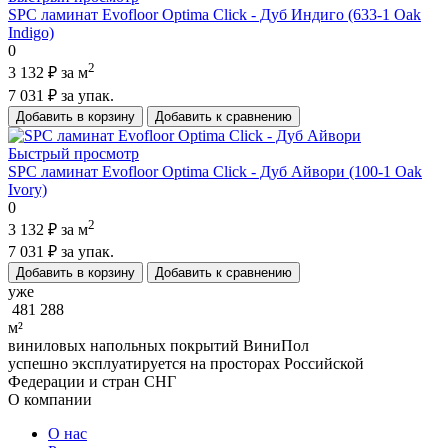
SPC ламинат Evofloor Optima Click - Дуб Индиго (633-1 Оak
Indigo)
0
2
3 132 ₽
за м
7 031 ₽
за упак.
Добавить в корзину
Добавить к сравнению
Быстрый просмотр
SPC ламинат Evofloor Optima Click - Дуб Айвори (100-1 Оak
Ivory)
0
2
3 132 ₽
за м
7 031 ₽
за упак.
Добавить в корзину
Добавить к сравнению
уже
481 288
м²
виниловых напольных покрытий ВиниПол
успешно эксплуатируется на просторах Российской
Федерации и стран СНГ
О компании
О нас