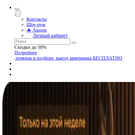
Контакты
Шоу-рум
🔥 Акции
Личный кабинет
Скидки до 50%
Подробнее
помощь
в подборе
выезд замерщика
БЕСПЛАТНО