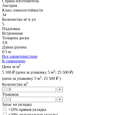
Страна изготовитель
Австрия
Класс износостойкости
34
Количество м² в уп
5
Подложка
Встроенная
Толщина доски
3.8
Длина рулона
0.5 м
Все характеристики
К сравнению
2
Цена за м
2
5 100 ₽
(цена за упак
овку
5 м
:
25 500 ₽
)
2
(цена за упак
овку
5 м
:
25 500 ₽
)
2
Количество м
-
+
Упаковок
-
+
Запас на укладку
+10% прямая укладка
+20% диагональная
укладка