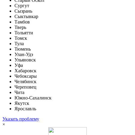
Старый Оскол
Сургут
Сызрань
Сыктывкар
Тамбов
Тверь
Тольятти
Томск
Тула
Тюмень
Улан-Удэ
Ульяновск
Уфа
Хабаровск
Чебоксары
Челябинск
Череповец
Чита
Южно-Сахалинск
Якутск
Ярославль
Указать проблему
×