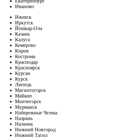
Екатеринбург
Иваново
Ижевск
Иркутск
Йошкар-Ола
Казань
Калуга
Кемерово
Киров
Кострома
Краснодар
Красноярск
Курган
Курск
Липецк
Магнитогорск
Майкоп
Мончегорск
Мурманск
Набережные Челны
Назрань
Нальчик
Нижний Новгород
Нижний Тагил