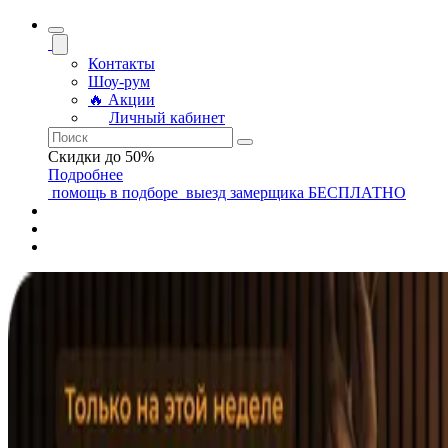
Контакты
Шоу-рум
🔥 Акции
Личный кабинет
Скидки до 50%
Подробнее
помощь
в подборе
выезд замерщика
БЕСПЛАТНО