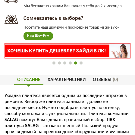
Мы бесплатно храним Ваш заказ у себя до 2-х месяцев
Сомневаетесь в выборе?
Посетите наш шоу-рум и посмотрите товар «в живую»
Наш Шоу-Рум
ОПИСАНИЕ
ХАРАКТЕРИСТИКИ
ОТЗЫВЫ
(0)
Укладка
плинтуса
является
одним
из
последних
штрихов
в
ремонте
.
Выбор
же
плинтуса
занимает
далеко
не
последнее
место
.
Нужно
подобрать
плинтус
по
оттенку
,
способу
монтажа
и
функциональности
.
Плинтуса
компании
SALAG
помогут
Вам
сделать
правильный
выбор
.
ПВХ
плинтуса
SALAG
–
это
качественный
Польский
продукт
,
производимый
на
превосходном
оборудовании
и
лучшими