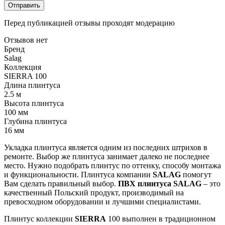
Отправить
Перед публикацией отзывы проходят модерацию
Отзывов нет
Бренд
Salag
Коллекция
SIERRA 100
Длина плинтуса
2.5 м
Высота плинтуса
100 мм
Глубина плинтуса
16 мм
Укладка
плинтуса
является
одним
из
последних
штрихов
в
ремонте
.
Выбор
же
плинтуса
занимает
далеко
не
последнее
место
.
Нужно
подобрать
плинтус
по
оттенку
,
способу
монтажа
и
функциональности
.
Плинтуса
компании
SALAG
помогут
Вам
сделать
правильный
выбор
.
ПВХ
плинтуса
SALAG
–
это
качественный
Польский
продукт
,
производимый
на
превосходном
оборудовании
и
лучшими
специалистами
.
Плинтус коллекции
SIERRA
100 выполнен в традиционном