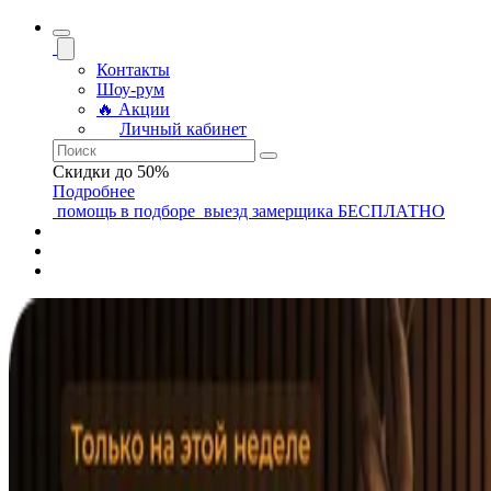
Контакты
Шоу-рум
🔥 Акции
Личный кабинет
Скидки до 50%
Подробнее
помощь
в подборе
выезд замерщика
БЕСПЛАТНО