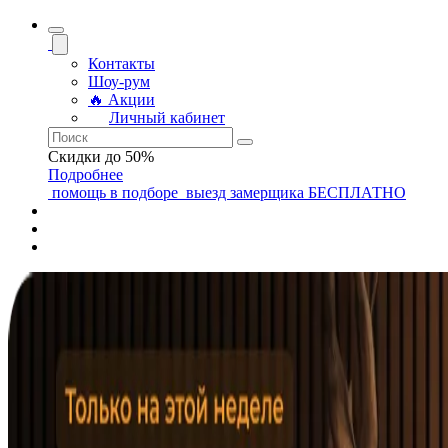
Контакты
Шоу-рум
🔥 Акции
Личный кабинет
Скидки до 50%
Подробнее
помощь
в подборе
выезд замерщика
БЕСПЛАТНО