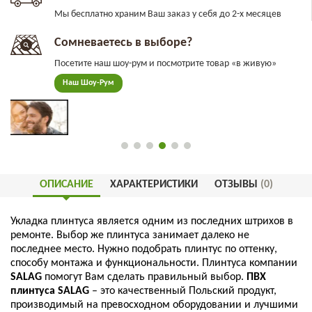
Мы бесплатно храним Ваш заказ у себя до 2-х месяцев
Сомневаетесь в выборе?
Посетите наш шоу-рум и посмотрите товар «в живую»
Наш Шоу-Рум
ОПИСАНИЕ
ХАРАКТЕРИСТИКИ
ОТЗЫВЫ
(0)
Укладка
плинтуса
является
одним
из
последних
штрихов
в
ремонте
.
Выбор
же
плинтуса
занимает
далеко
не
последнее
место
.
Нужно
подобрать
плинтус
по
оттенку
,
способу
монтажа
и
функциональности
.
Плинтуса
компании
SALAG
помогут
Вам
сделать
правильный
выбор
.
ПВХ
плинтуса
SALAG
–
это
качественный
Польский
продукт
,
производимый
на
превосходном
оборудовании
и
лучшими