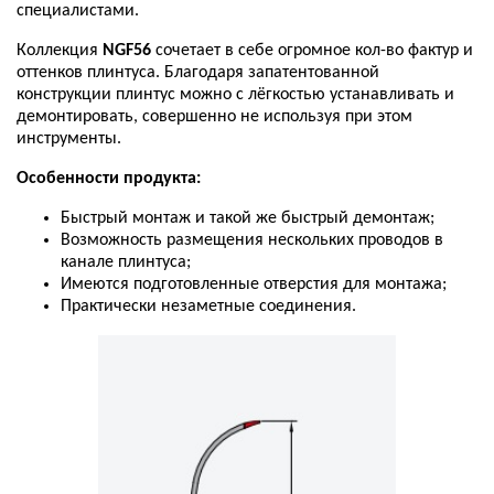
специалистами
.
Коллекция
NGF56
сочетает
в
себе
огромное
кол
-
во
фактур
и
оттенков
плинтуса
.
Благодаря
запатентованной
конструкции
плинтус
можно
с
лёгкостью
устанавливать
и
демонтировать
,
совершенно
не
используя
при
этом
инструменты
.
Особенности
продукта
:
Быстрый
монтаж
и
такой
же
быстрый
демонтаж
;
Возможность
размещения
нескольких
проводов
в
канале
плинтуса
;
Имеются
подготовленные
отверстия
для
монтажа
;
Практически
незаметные
соединения
.