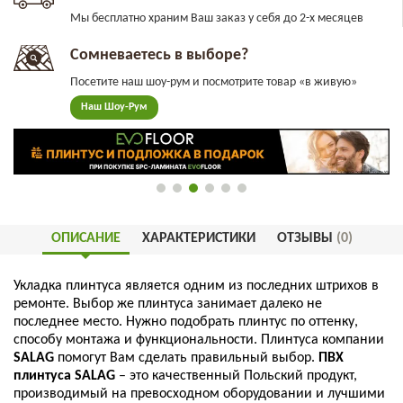
Мы бесплатно храним Ваш заказ у себя до 2-х месяцев
Сомневаетесь в выборе?
Посетите наш шоу-рум и посмотрите товар «в живую»
Наш Шоу-Рум
ОПИСАНИЕ
ХАРАКТЕРИСТИКИ
ОТЗЫВЫ
(0)
Укладка
плинтуса
является
одним
из
последних
штрихов
в
ремонте
.
Выбор
же
плинтуса
занимает
далеко
не
последнее
место
.
Нужно
подобрать
плинтус
по
оттенку
,
способу
монтажа
и
функциональности
.
Плинтуса
компании
SALAG
помогут
Вам
сделать
правильный
выбор
.
ПВХ
плинтуса
SALAG
–
это
качественный
Польский
продукт
,
производимый
на
превосходном
оборудовании
и
лучшими