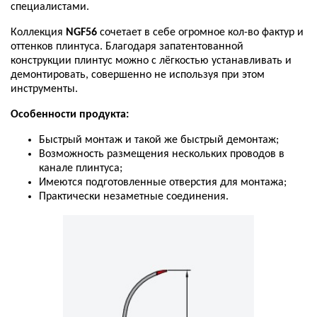
специалистами
.
Коллекция
NGF56
сочетает
в
себе
огромное
кол
-
во
фактур
и
оттенков
плинтуса
.
Благодаря
запатентованной
конструкции
плинтус
можно
с
лёгкостью
устанавливать
и
демонтировать
,
совершенно
не
используя
при
этом
инструменты
.
Особенности
продукта
:
Быстрый
монтаж
и
такой
же
быстрый
демонтаж
;
Возможность
размещения
нескольких
проводов
в
канале
плинтуса
;
Имеются
подготовленные
отверстия
для
монтажа
;
Практически
незаметные
соединения
.