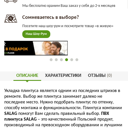
Мы бесплатно храним Ваш заказ у себя до 2-х месяцев
Сомневаетесь в выборе?
Посетите наш шоу-рум и посмотрите товар «в живую»
Наш Шоу-Рум
ОПИСАНИЕ
ХАРАКТЕРИСТИКИ
ОТЗЫВЫ
(0)
Укладка
плинтуса
является
одним
из
последних
штрихов
в
ремонте
.
Выбор
же
плинтуса
занимает
далеко
не
последнее
место
.
Нужно
подобрать
плинтус
по
оттенку
,
способу
монтажа
и
функциональности
.
Плинтуса
компании
SALAG
помогут
Вам
сделать
правильный
выбор
.
ПВХ
плинтуса
SALAG
–
это
качественный
Польский
продукт
,
производимый
на
превосходном
оборудовании
и
лучшими