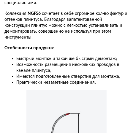
специалистами
.
Коллекция
NGF56
сочетает
в
себе
огромное
кол
-
во
фактур
и
оттенков
плинтуса
.
Благодаря
запатентованной
конструкции
плинтус
можно
с
лёгкостью
устанавливать
и
демонтировать
,
совершенно
не
используя
при
этом
инструменты
.
Особенности
продукта
:
Быстрый
монтаж
и
такой
же
быстрый
демонтаж
;
Возможность
размещения
нескольких
проводов
в
канале
плинтуса
;
Имеются
подготовленные
отверстия
для
монтажа
;
Практически
незаметные
соединения
.