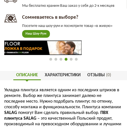
Мы бесплатно храним Ваш заказ у себя до 2-х месяцев
Сомневаетесь в выборе?
Посетите наш шоу-рум и посмотрите товар «в живую»
Наш Шоу-Рум
ОПИСАНИЕ
ХАРАКТЕРИСТИКИ
ОТЗЫВЫ
(0)
Укладка
плинтуса
является
одним
из
последних
штрихов
в
ремонте
.
Выбор
же
плинтуса
занимает
далеко
не
последнее
место
.
Нужно
подобрать
плинтус
по
оттенку
,
способу
монтажа
и
функциональности
.
Плинтуса
компании
SALAG
помогут
Вам
сделать
правильный
выбор
.
ПВХ
плинтуса
SALAG
–
это
качественный
Польский
продукт
,
производимый
на
превосходном
оборудовании
и
лучшими