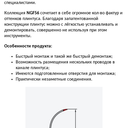
специалистами
.
Коллекция
NGF56
сочетает
в
себе
огромное
кол
-
во
фактур
и
оттенков
плинтуса
.
Благодаря
запатентованной
конструкции
плинтус
можно
с
лёгкостью
устанавливать
и
демонтировать
,
совершенно
не
используя
при
этом
инструменты
.
Особенности
продукта
:
Быстрый
монтаж
и
такой
же
быстрый
демонтаж
;
Возможность
размещения
нескольких
проводов
в
канале
плинтуса
;
Имеются
подготовленные
отверстия
для
монтажа
;
Практически
незаметные
соединения
.