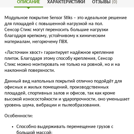
ОПИСАНИЕ
ХАРАКТЕРИСТИКИ
ОТЗЫВЫ
(0)
Модульное
покрытие
Sensor
Stiks –
это
идеальное
решение
для
площадей
с повышенной нагрузкой на пол.
Сенсор
Стикс
могут
переносить
большие
нагрузки
благодаря
крепкому
,
устойчивому
к
химическим
материалам
,
негорючему
ПВХ
.
«
Ласточкин
хвост
»
гарантирует
надёжное
крепление
плиток
.
Благодаря
этому
способу
крепления
,
Сенсор
Стикс
можно
монтировать
не
только
на
ровной
,
но
и
на
наклонной
поверхности
.
Данный
вид
напольных
покрытий
отлично
подойдёт
для
офисных и жилых помещений, производственных
площадей, спортивных залов и офисов,
так
как
кроме
высокой
износостойкости
и
ударопрочности
,
оно
уменьшает
уровень
шума
,
вибрации
и
пылеобразования
.
Особенности
:
Способно
выдерживать
перемещение
грузов
с
большой
массой
;