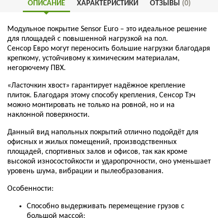
ОПИСАНИЕ
ХАРАКТЕРИСТИКИ
ОТЗЫВЫ
(0)
Модульное
покрытие
Sensor
Euro –
это
идеальное
решение
для
площадей
с повышенной нагрузкой на пол.
Сенсор
Евро
могут
переносить
большие
нагрузки
благодаря
крепкому
,
устойчивому
к
химическим
материалам
,
негорючему
ПВХ
.
«
Ласточкин
хвост
»
гарантирует
надёжное
крепление
плиток
.
Благодаря
этому
способу
крепления
,
Сенсор
Тэч
можно
монтировать
не
только
на
ровной
,
но
и
на
наклонной
поверхности
.
Данный
вид
напольных
покрытий
отлично
подойдёт
для
офисных и жилых помещений, производственных
площадей, спортивных залов и офисов,
так
как
кроме
высокой
износостойкости
и
ударопрочности
,
оно
уменьшает
уровень
шума
,
вибрации
и
пылеобразования
.
Особенности
:
Способно
выдерживать
перемещение
грузов
с
большой
массой
;