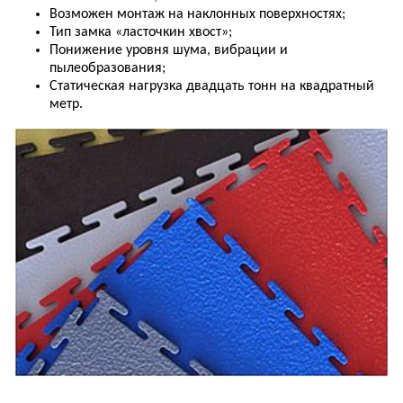
Возможен
монтаж
на
наклонных
поверхностях
;
Тип
замка
«
ласточкин
хвост
»;
Понижение
уровня
шума
,
вибрации
и
пылеобразования
;
Статическая
нагрузка
двадцать
тонн
на
квадратный
метр
.