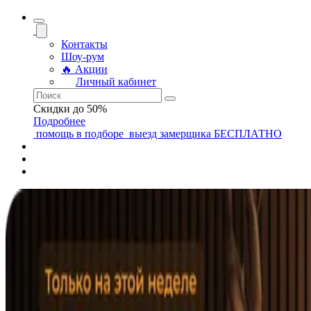
Контакты
Шоу-рум
🔥 Акции
Личный кабинет
Скидки до 50%
Подробнее
помощь
в подборе
выезд замерщика
БЕСПЛАТНО