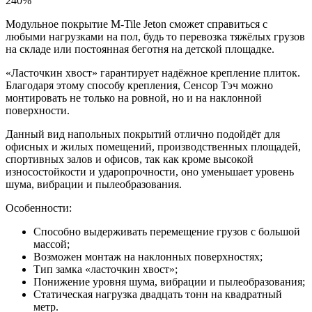
240%
Модульное
покрытие
M-Tile Jeton сможет справиться с
любыми нагрузками на пол, будь то перевозка тяжёлых грузов
на складе или постоянная беготня на детской площадке.
«
Ласточкин
хвост
»
гарантирует
надёжное
крепление
плиток
.
Благодаря
этому
способу
крепления
,
Сенсор
Тэч
можно
монтировать
не
только
на
ровной
,
но
и
на
наклонной
поверхности
.
Данный
вид
напольных
покрытий
отлично
подойдёт
для
офисных и жилых помещений, производственных площадей,
спортивных залов и офисов,
так
как
кроме
высокой
износостойкости
и
ударопрочности
,
оно
уменьшает
уровень
шума
,
вибрации
и
пылеобразования
.
Особенности
:
Способно
выдерживать
перемещение
грузов
с
большой
массой
;
Возможен
монтаж
на
наклонных
поверхностях
;
Тип
замка
«
ласточкин
хвост
»;
Понижение
уровня
шума
,
вибрации
и
пылеобразования
;
Статическая
нагрузка
двадцать
тонн
на
квадратный
метр
.