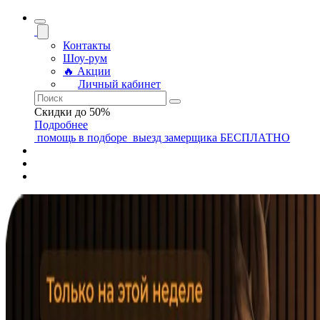
Контакты
Шоу-рум
🔥 Акции
Личный кабинет
Скидки до 50%
Подробнее
помощь
в подборе
выезд замерщика
БЕСПЛАТНО