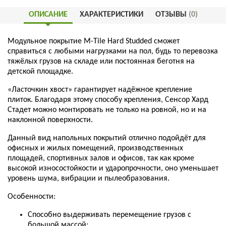
ОПИСАНИЕ
ХАРАКТЕРИСТИКИ
ОТЗЫВЫ
(0)
Модульное
покрытие
M-Tile Hard Studded сможет
справиться с любыми нагрузками на пол, будь то перевозка
тяжёлых грузов на складе или постоянная беготня на
детской площадке.
«
Ласточкин
хвост
»
гарантирует
надёжное
крепление
плиток
.
Благодаря
этому
способу
крепления
,
Сенсор
Хард
Стадет
можно
монтировать
не
только
на
ровной
,
но
и
на
наклонной
поверхности
.
Данный
вид
напольных
покрытий
отлично
подойдёт
для
офисных и жилых помещений, производственных
площадей, спортивных залов и офисов,
так
как
кроме
высокой
износостойкости
и
ударопрочности
,
оно
уменьшает
уровень
шума
,
вибрации
и
пылеобразования
.
Особенности
:
Способно
выдерживать
перемещение
грузов
с
большой
массой
;