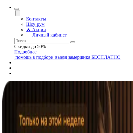
Контакты
Шоу-рум
🔥 Акции
Личный кабинет
Скидки до 50%
Подробнее
помощь
в подборе
выезд замерщика
БЕСПЛАТНО