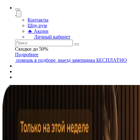
Контакты
Шоу-рум
🔥 Акции
Личный кабинет
Скидки до 50%
Подробнее
помощь
в подборе
выезд замерщика
БЕСПЛАТНО