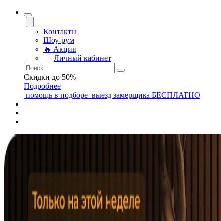
Контакты
Шоу-рум
🔥 Акции
Личный кабинет
Скидки до 50%
Подробнее
помощь
в подборе
выезд замерщика
БЕСПЛАТНО