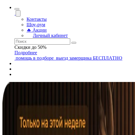
Контакты
Шоу-рум
🔥 Акции
Личный кабинет
Скидки до 50%
Подробнее
помощь
в подборе
выезд замерщика
БЕСПЛАТНО