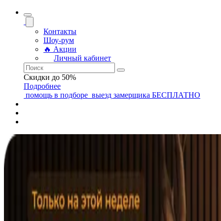
Контакты
Шоу-рум
🔥 Акции
Личный кабинет
Скидки до 50%
Подробнее
помощь
в подборе
выезд замерщика
БЕСПЛАТНО