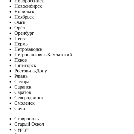
Новороссийск
Новосибирск
Норильск
Ноябрьск
Омск
Орёл
Оренбург
Пенза
Пермь
Петрозаводск
Петропавловск-Камчатский
Псков
Пятигорск
Ростов-на-Дону
Рязань
Самара
Саранск
Саратов
Северодвинск
Смоленск
Сочи
Ставрополь
Старый Оскол
Сургут