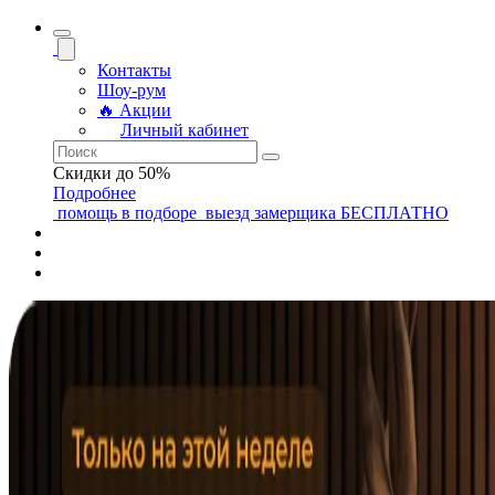
Контакты
Шоу-рум
🔥 Акции
Личный кабинет
Скидки до 50%
Подробнее
помощь
в подборе
выезд замерщика
БЕСПЛАТНО