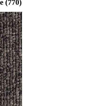
e (770)