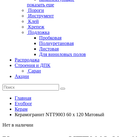
показать еще
Пороги
Инструмент
Клей
Крепеж
Подложка
Пробковая
Полиуретановая
Листовая
Для виниловых полов
Распродажа
Строения и ДПК
Сараи
Акции
Главная
Evofloor
Керам
Керамогранит NTT9003 60 x 120 Матовый
Нет в наличии