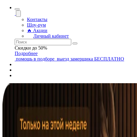
Контакты
Шоу-рум
🔥 Акции
Личный кабинет
Скидки до 50%
Подробнее
помощь
в подборе
выезд замерщика
БЕСПЛАТНО