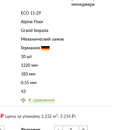
менеджера
ECO 11-2У
Alpine Floor
Grand Sequoia
Механический замок
Германия
10 шт
1220 мм
183 мм
0.55 мм
43
К сравнению
2
 ₽
(цена за упак
овку
2.232 м
:
3 214 ₽
)