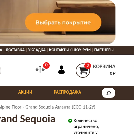
А
ДОСТАВКА
УКЛАДКА
КОНТАКТЫ / ШОУ-РУМ
ПАРТНЕРЫ
0
0
КОРЗИНА
0 ₽
АКЦИИ
РАСПРОДАЖА
ine Floor - Grand Sequoia Атланта (ECO 11-2У)
rand Sequoia
Количество
ограничено,
уточняйте у