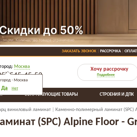
ЗАКАЗАТЬ ЗВОНОК
РАССРОЧКА
ОПЛАТ
город:
Москва
Хочу рассрочку
95) 545-45-53
Подробнее
город -
Москва
Да
Нет
Я
СОПУТСТВУЮЩИЕ ТОВАРЫ
СТРОЕНИЯ И ДПК
арц виниловый ламинат
Каменно-полимерный ламинат (SPC) Alp
нат (SPC) Alpine Floor - G