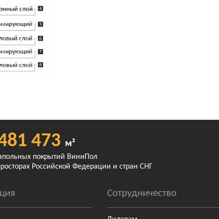
481 473
м²
апольных покрытий ВиниПол
просторах Российской Федерации и стран СНГ
ция
Сотрудничество