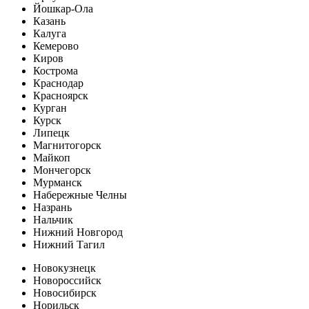
Йошкар-Ола
Казань
Калуга
Кемерово
Киров
Кострома
Краснодар
Красноярск
Курган
Курск
Липецк
Магнитогорск
Майкоп
Мончегорск
Мурманск
Набережные Челны
Назрань
Нальчик
Нижний Новгород
Нижний Тагил
Новокузнецк
Новороссийск
Новосибирск
Норильск