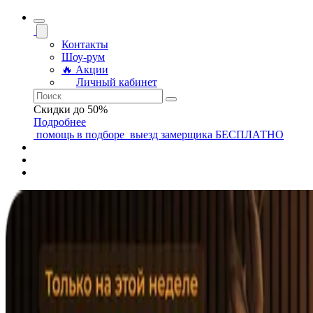
Контакты
Шоу-рум
🔥 Акции
Личный кабинет
Скидки до 50%
Подробнее
помощь
в подборе
выезд замерщика
БЕСПЛАТНО