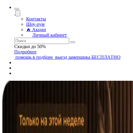
Контакты
Шоу-рум
🔥 Акции
Личный кабинет
Скидки до 50%
Подробнее
помощь
в подборе
выезд замерщика
БЕСПЛАТНО