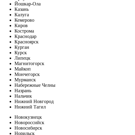
Йошкар-Ола
Казань
Калуга
Кемерово
Киров
Кострома
Краснодар
Красноярск
Курган
Курск
Липецк
Магнитогорск
Майкоп
Мончегорск
Мурманск
Набережные Челны
Назрань
Нальчик
Нижний Новгород
Нижний Тагил
Новокузнецк
Новороссийск
Новосибирск
Норильск